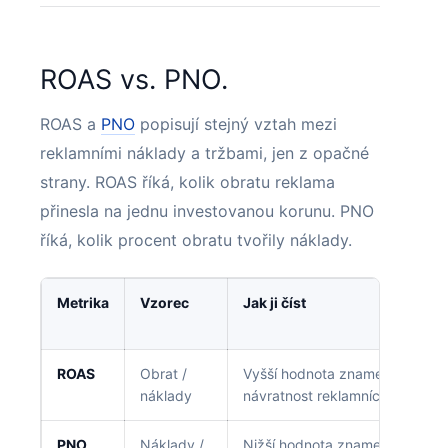
ROAS vs. PNO.
ROAS a
PNO
popisují stejný vztah mezi
reklamními náklady a tržbami, jen z opačné
strany. ROAS říká, kolik obratu reklama
přinesla na jednu investovanou korunu. PNO
říká, kolik procent obratu tvořily náklady.
Metrika
Vzorec
Jak ji číst
ROAS
Obrat /
Vyšší hodnota znamená vyšší
náklady
návratnost reklamních výdajů.
PNO
Náklady /
Nižší hodnota znamená menší