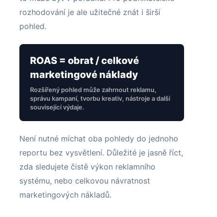
rozhodování je ale užitečné znát i širší
pohled.
ROAS = obrat / celkové
marketingové náklady
Rozšířený pohled může zahrnout reklamu,
správu kampaní, tvorbu kreativ, nástroje a další
související výdaje.
Není nutné míchat oba pohledy do jednoho
reportu bez vysvětlení. Důležité je jasně říct,
zda sledujete čistě výkon reklamního
systému, nebo celkovou návratnost
marketingových nákladů.