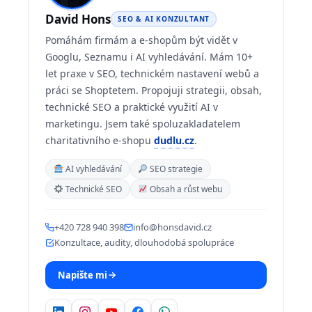
David Hons
SEO & AI KONZULTANT
Pomáhám firmám a e-shopům být vidět v
Googlu, Seznamu i AI vyhledávání. Mám 10+
let praxe v SEO, technickém nastavení webů a
práci se Shoptetem. Propojuji strategii, obsah,
technické SEO a praktické využití AI v
marketingu. Jsem také spoluzakladatelem
charitativního e-shopu
dudlu.cz
.
AI vyhledávání
SEO strategie
Technické SEO
Obsah a růst webu
+420 728 940 398
info@honsdavid.cz
Konzultace, audity, dlouhodobá spolupráce
Napište mi